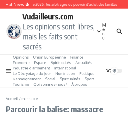
Aller au contenu
Hot News
Rentrée 2026 : les arbitrages du pouvoir d’achat des familles
L’É
Vudailleurs.com
Les opinions sont libres,
M
e
n
mais les faits sont
u
sacrés
Opinions
Union Européenne
Finance
Economie
Espace
Spiritualités
Actualités
Industrie d’armement
International
Le Décryptage du Jour
Nomination
Politique
Renseignement
Social
Spiritualités
Sport
Tourisme
Qui sommes‑nous?
À propos
Accueil
/
massacre
Parcourir la balise: massacre