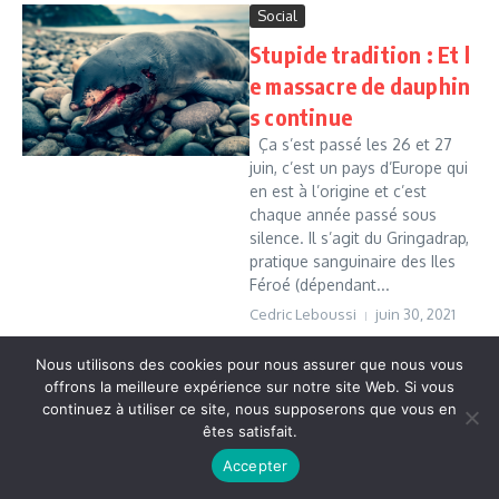
Social
Stupide tradition : Et l
e massacre de dauphin
s continue
Ça s’est passé les 26 et 27
juin, c’est un pays d’Europe qui
en est à l’origine et c’est
chaque année passé sous
silence. Il s’agit du Gringadrap,
pratique sanguinaire des Iles
Féroé (dépendant...
Cedric Leboussi
juin 30, 2021
Read More
Nous utilisons des cookies pour nous assurer que nous vous
offrons la meilleure expérience sur notre site Web. Si vous
continuez à utiliser ce site, nous supposerons que vous en
Copyright © 2026 Vudailleurs.com | Réalisé par
Magazine
êtes satisfait.
d'actualités X
Accepter