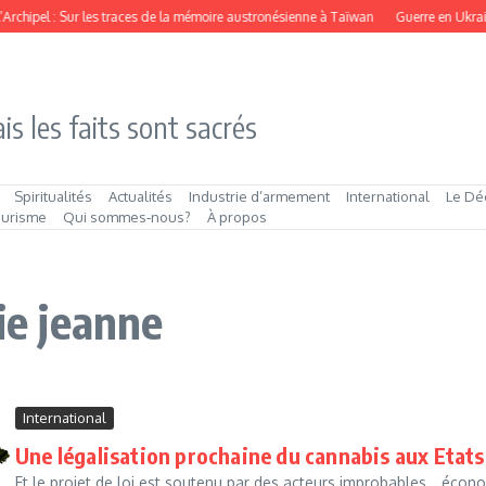
l’Archipel : Sur les traces de la mémoire austronésienne à Taïwan
Guerre en Ukrain
is les faits sont sacrés
Spiritualités
Actualités
Industrie d’armement
International
Le Dé
ourisme
Qui sommes‑nous?
À propos
ie jeanne
International
Une légalisation prochaine du cannabis aux Etat
Et le projet de loi est soutenu par des acteurs improbables… éco