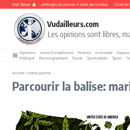
Aller au contenu
Hot News
Rentrée 2026 : les arbitrages du pouvoir d’achat des familles
L’Éveil de 
Vudailleurs.com
Les opinions sont libres, ma
Opinions
Union Européenne
Finance
Economie
Espace
Politique
Renseignement
Social
Spiritualités
Sport
T
Accueil
/
marie jeanne
Parcourir la balise: mar