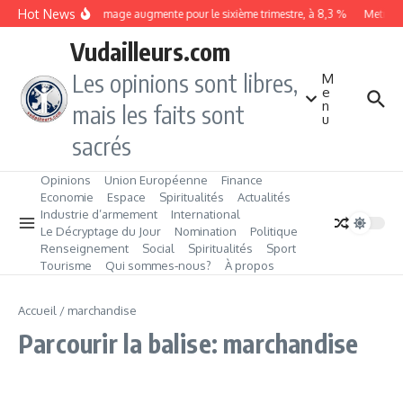
Aller au contenu
Hot News
Le chômage augmente pour le sixième trimestre, à 8,3 %
Metrobus
Vudailleurs.com
Les opinions sont libres,
M
e
n
mais les faits sont
u
sacrés
Opinions
Union Européenne
Finance
Economie
Espace
Spiritualités
Actualités
Industrie d’armement
International
Le Décryptage du Jour
Nomination
Politique
Renseignement
Social
Spiritualités
Sport
Tourisme
Qui sommes‑nous?
À propos
Accueil
/
marchandise
Parcourir la balise: marchandise