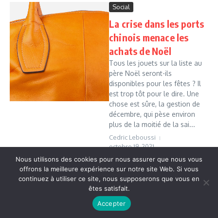
Social
La crise dans les ports
chinois menace les
achats de Noël
Tous les jouets sur la liste au
père Noël seront-ils
disponibles pour les fêtes ? Il
est trop tôt pour le dire. Une
chose est sûre, la gestion de
décembre, qui pèse environ
plus de la moitié de la sai...
Cedric Leboussi
octobre 19, 2021
Read More
Nous utilisons des cookies pour nous assurer que nous vous
offrons la meilleure expérience sur notre site Web. Si vous
continuez à utiliser ce site, nous supposerons que vous en
êtes satisfait.
Copyright © 2026 Vudailleurs.com | Réalisé par
Magazine
d'actualités X
Accepter