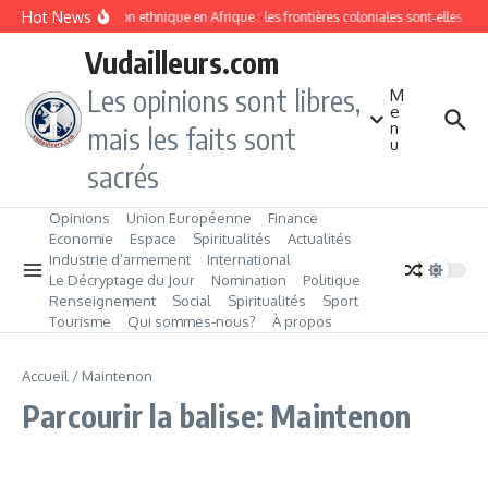
Aller au contenu
Hot News
Division ethnique en Afrique : les frontières coloniales sont‑elles c
Vudailleurs.com
Les opinions sont libres,
M
e
n
mais les faits sont
u
sacrés
Opinions
Union Européenne
Finance
Economie
Espace
Spiritualités
Actualités
Industrie d’armement
International
Le Décryptage du Jour
Nomination
Politique
Renseignement
Social
Spiritualités
Sport
Tourisme
Qui sommes‑nous?
À propos
Accueil
/
Maintenon
Parcourir la balise: Maintenon