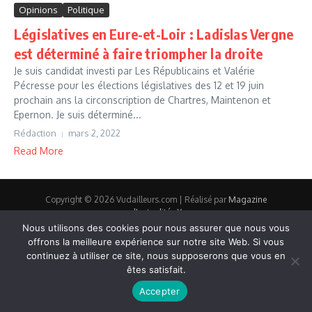
Opinions
Politique
Législatives en Eure-et-Loir : Ladislas Vergne
est déterminé à faire triompher la droite
Je suis candidat investi par Les Républicains et Valérie
Pécresse pour les élections législatives des 12 et 19 juin
prochain ans la circonscription de Chartres, Maintenon et
Epernon. Je suis déterminé...
Rédaction
mars 2, 2022
Read More
Copyright © 2026 Vudailleurs.com | Réalisé par
Magazine
d'actualités X
Nous utilisons des cookies pour nous assurer que nous vous
offrons la meilleure expérience sur notre site Web. Si vous
continuez à utiliser ce site, nous supposerons que vous en
êtes satisfait.
Accepter