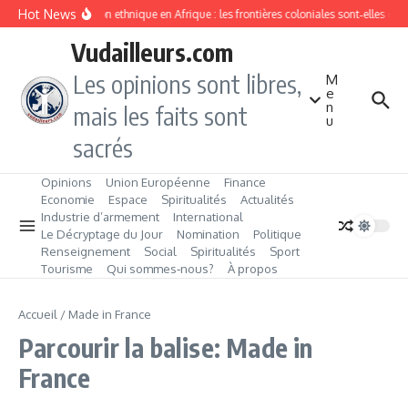
Aller au contenu
Hot News
Division ethnique en Afrique : les frontières coloniales sont‑elles c
Vudailleurs.com
Les opinions sont libres,
M
e
n
mais les faits sont
u
sacrés
Opinions
Union Européenne
Finance
Economie
Espace
Spiritualités
Actualités
Industrie d’armement
International
Le Décryptage du Jour
Nomination
Politique
Renseignement
Social
Spiritualités
Sport
Tourisme
Qui sommes‑nous?
À propos
Accueil
/
Made in France
Parcourir la balise: Made in
France