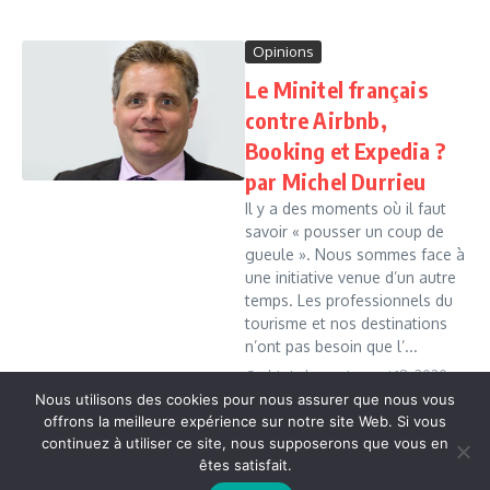
Opinions
Le Minitel français
contre Airbnb,
Booking et Expedia ?
par Michel Durrieu
Il y a des moments où il faut
savoir « pousser un coup de
gueule ». Nous sommes face à
une initiative venue d’un autre
temps. Les professionnels du
tourisme et nos destinations
n’ont pas besoin que l’...
Cedric Leboussi
mai 18, 2020
Nous utilisons des cookies pour nous assurer que nous vous
Read More
offrons la meilleure expérience sur notre site Web. Si vous
continuez à utiliser ce site, nous supposerons que vous en
êtes satisfait.
Copyright © 2026 Vudailleurs.com | Réalisé par
Magazine