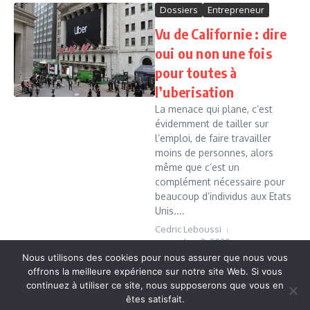
Dossiers
Entrepreneur
Vu de Californie : dire
oui ou non une fois
pour toutes à
l’uberisation
La menace qui plane, c’est
évidemment de tailler sur
l’emploi, de faire travailler
moins de personnes, alors
même que c’est un
complément nécessaire pour
beaucoup d’individus aux Etats
Unis....
Cedric Leboussi
novembre 3, 2020
Nous utilisons des cookies pour nous assurer que nous vous
Read More
offrons la meilleure expérience sur notre site Web. Si vous
continuez à utiliser ce site, nous supposerons que vous en
êtes satisfait.
Copyright © 2026 Vudailleurs.com | Réalisé par
Magazine