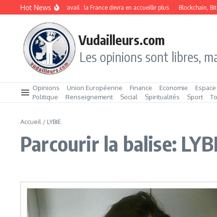
Aller au contenu
Hot News
Immigration de travail : la France devra en accueillir plus
Blockchain, Bit
Vudailleurs.com
Les opinions sont libres, ma
Opinions
Union Européenne
Finance
Economie
Espace
Politique
Renseignement
Social
Spiritualités
Sport
T
Accueil
/
LYBIE
Parcourir la balise: LYB