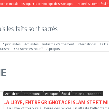
coin et morale : distinguer la technologie de ses usages
Maurel & Prom : résultat
is les faits sont sacrés
Spiritualités
Actualités
Industrie d’armement
International
Le Dé
ourisme
Qui sommes‑nous?
À propos
IE
Actualités
International
Politique
Social
Union Européenne
LA LIBYE, ENTRE GRIGNOTAGE ISLAMISTE ET M
La Libye vit toujours à l’heure des milices. En atteste l’affrontemen