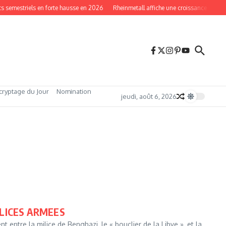
s semestriels en forte hausse en 2026
Rheinmetall affiche une croissance record
cryptage du Jour
Nomination
jeudi, août 6, 2026
ILICES ARMEES
t entre la milice de Benghazi, le « bouclier de la Libye », et la