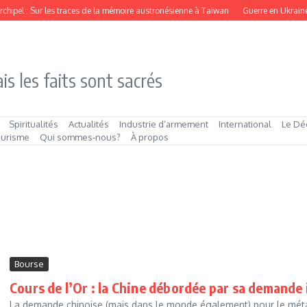
rchipel : Sur les traces de la mémoire austronésienne à Taïwan
Guerre en Ukraine :
is les faits sont sacrés
Spiritualités
Actualités
Industrie d’armement
International
Le Dé
ourisme
Qui sommes‑nous?
À propos
Bourse
Cours de l’Or : la Chine débordée par sa demande 
La demande chinoise (mais dans le monde également) pour le méta