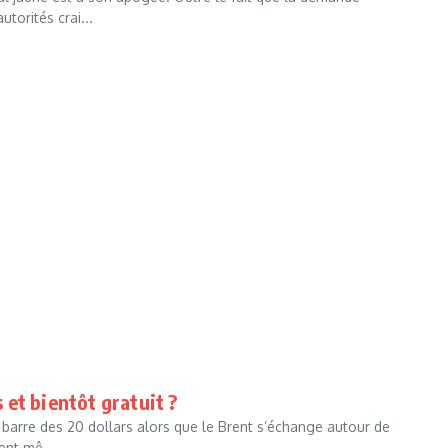
torités crai...
s et bientôt gratuit ?
a barre des 20 dollars alors que le Brent s’échange autour de
ent mê...