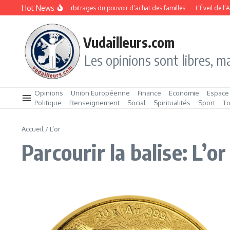
Aller au contenu
Hot News
Rentrée 2026 : les arbitrages du pouvoir d’achat des familles
L’Éveil de l’A
Vudailleurs.com
Les opinions sont libres, ma
Opinions
Union Européenne
Finance
Economie
Espace
Politique
Renseignement
Social
Spiritualités
Sport
T
Accueil
/
L’or
Parcourir la balise: L’or