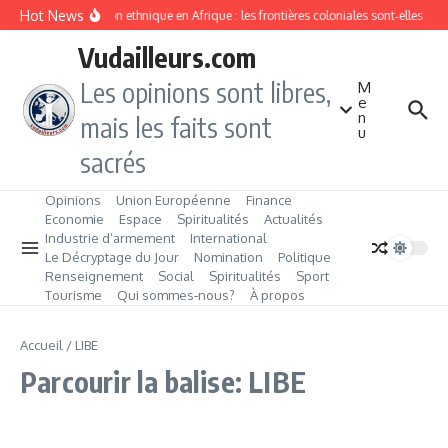
Aller au contenu
Hot News
Division ethnique en Afrique : les frontières coloniales sont‑elles c
Vudailleurs.com
Les opinions sont libres,
M
e
n
mais les faits sont
u
sacrés
Opinions
Union Européenne
Finance
Economie
Espace
Spiritualités
Actualités
Industrie d’armement
International
Le Décryptage du Jour
Nomination
Politique
Renseignement
Social
Spiritualités
Sport
Tourisme
Qui sommes‑nous?
À propos
Accueil
/
LIBE
Parcourir la balise: LIBE