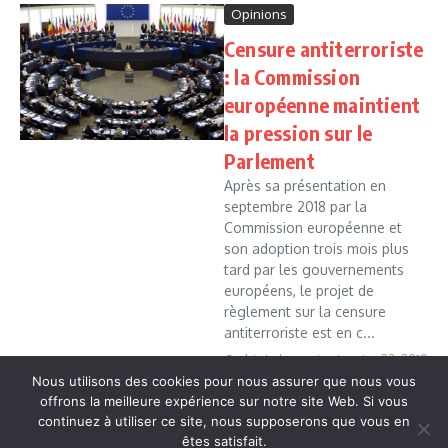
Opinions
Censure antiterroriste
: la Commission
européenne maintient
la pression sur le
Parlement
Après sa présentation en
septembre 2018 par la
Commission européenne et
son adoption trois mois plus
tard par les gouvernements
européens, le projet de
règlement sur la censure
antiterroriste est en c...
Cedric Leboussi
janvier 23, 2019
Nous utilisons des cookies pour nous assurer que nous vous
Read More
offrons la meilleure expérience sur notre site Web. Si vous
continuez à utiliser ce site, nous supposerons que vous en
êtes satisfait.