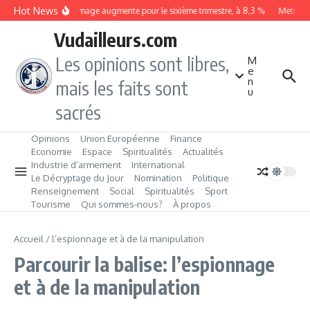
Aller au contenu
Hot News
Le chômage augmente pour le sixième trimestre, à 8,3 %
Metrobus
Vudailleurs.com
Les opinions sont libres,
M
e
n
mais les faits sont
u
sacrés
Opinions
Union Européenne
Finance
Economie
Espace
Spiritualités
Actualités
Industrie d’armement
International
Le Décryptage du Jour
Nomination
Politique
Renseignement
Social
Spiritualités
Sport
Tourisme
Qui sommes‑nous?
À propos
Accueil
/
l’espionnage et à de la manipulation
Parcourir la balise: l’espionnage
et à de la manipulation