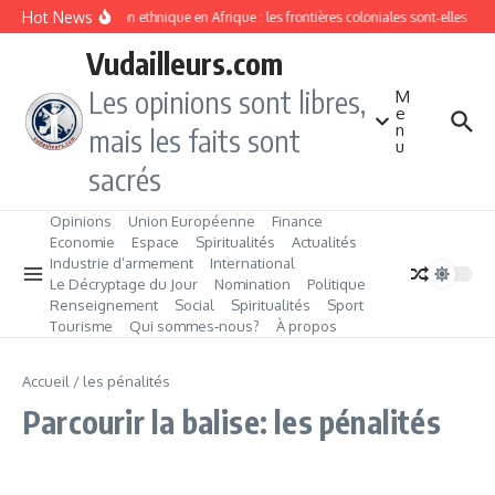
Aller au contenu
Hot News
Division ethnique en Afrique : les frontières coloniales sont‑elles c
Vudailleurs.com
Les opinions sont libres,
M
e
n
mais les faits sont
u
sacrés
Opinions
Union Européenne
Finance
Economie
Espace
Spiritualités
Actualités
Industrie d’armement
International
Le Décryptage du Jour
Nomination
Politique
Renseignement
Social
Spiritualités
Sport
Tourisme
Qui sommes‑nous?
À propos
Accueil
/
les pénalités
Parcourir la balise: les pénalités