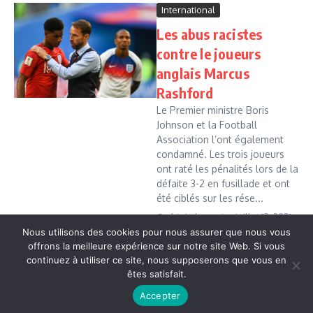
International
Les abus racistes
contre le joueurs
anglais Marcus
Rashford
Le Premier ministre Boris
Johnson et la Football
Association l’ont également
condamné. Les trois joueurs
ont raté les pénalités lors de la
défaite 3-2 en fusillade et ont
été ciblés sur les rése...
Cedric Leboussi
juillet 12, 2021
Nous utilisons des cookies pour nous assurer que nous vous
Read More
offrons la meilleure expérience sur notre site Web. Si vous
continuez à utiliser ce site, nous supposerons que vous en
êtes satisfait.
Copyright © 2026 Vudailleurs.com | Réalisé par
Magazine
Accepter
d'actualités X