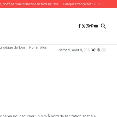
, porté par une demande en forte hausse
Banques françaises : 2026, l’année du
cryptage du Jour
Nomination
samedi, août 8, 2026
inéma pour tourner un film à bord de la Station spatiale