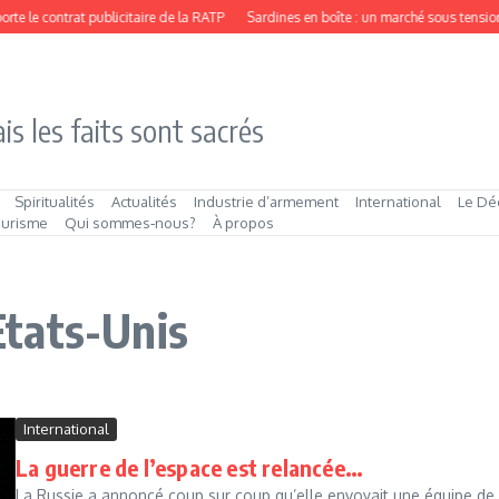
e le contrat publicitaire de la RATP
Sardines en boîte : un marché sous tension
is les faits sont sacrés
Spiritualités
Actualités
Industrie d’armement
International
Le Dé
ourisme
Qui sommes‑nous?
À propos
 Etats-Unis
International
La guerre de l’espace est relancée…
La Russie a annoncé coup sur coup qu’elle envoyait une équipe de c