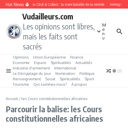
Aller au contenu
Hot News
Drive ou Click & Collect : la vraie bataille de la rentrée
Immigration 
Vudailleurs.com
Les opinions sont libres,
M
e
n
mais les faits sont
u
sacrés
Opinions
Union Européenne
Finance
Economie
Espace
Spiritualités
Actualités
Industrie d’armement
International
Le Décryptage du Jour
Nomination
Politique
Renseignement
Social
Spiritualités
Sport
Tourisme
Qui sommes‑nous?
À propos
Accueil
/
les Cours constitutionnelles africaines
Parcourir la balise: les Cours
constitutionnelles africaines