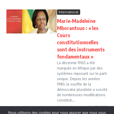
International
Marie-Madeleine
Mborantsuo : « les
Cours
constitutionnelles
sont des instruments
fondamentaux »
La décennie 1960 a été
marquée en Afrique par des
systèmes reposant sur le parti
unique. Depuis les années
1980, le souffle de la
démocratie pluraliste a suscité
de nombreuses modifications
constituti...
Cedric Leboussi
juillet 27, 2020
Nous utilisons des cookies pour nous assurer que nous vous
Read More