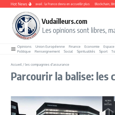
Aller au contenu
Hot News
Immigration de travail : la France devra en accueillir plus
Blockchain, Bitc
Vudailleurs.com
Les opinions sont libres, ma
Opinions
Union Européenne
Finance
Economie
Espace
Politique
Renseignement
Social
Spiritualités
Sport
T
Accueil
/
les compagnies d’assurance
Parcourir la balise: le