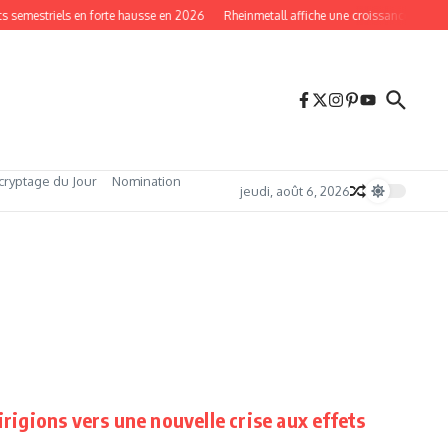
s semestriels en forte hausse en 2026
Rheinmetall affiche une croissance record
cryptage du Jour
Nomination
jeudi, août 6, 2026
irigions vers une nouvelle crise aux effets