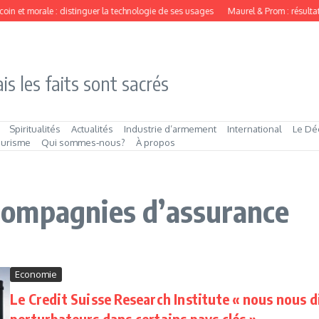
oin et morale : distinguer la technologie de ses usages
Maurel & Prom : résultat
is les faits sont sacrés
Spiritualités
Actualités
Industrie d’armement
International
Le Dé
ourisme
Qui sommes‑nous?
À propos
s compagnies d’assurance
Economie
Le Credit Suisse Research Institute « nous nous d
perturbateurs dans certains pays clés »