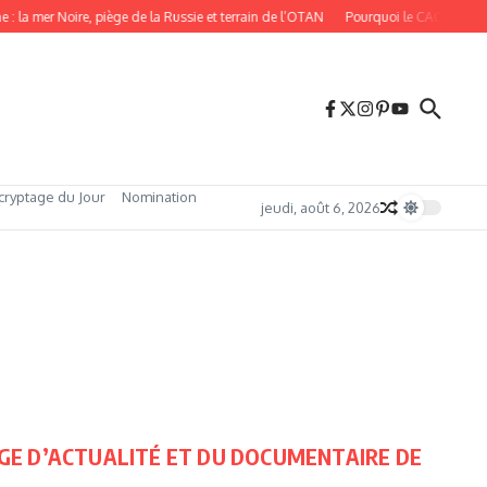
: la mer Noire, piège de la Russie et terrain de l’OTAN
Pourquoi le CAC 40 bat de
cryptage du Jour
Nomination
jeudi, août 6, 2026
GE D’ACTUALITÉ ET DU DOCUMENTAIRE DE