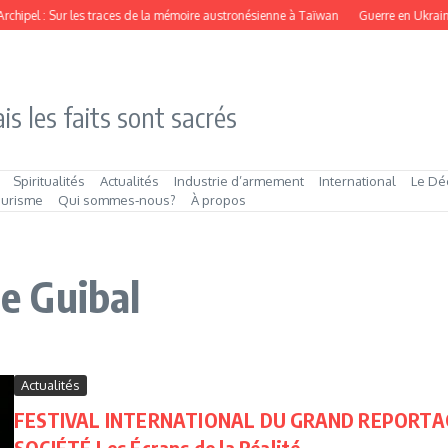
Archipel : Sur les traces de la mémoire austronésienne à Taïwan
Guerre en Ukraine 
is les faits sont sacrés
Spiritualités
Actualités
Industrie d’armement
International
Le Dé
ourisme
Qui sommes‑nous?
À propos
de Guibal
Actualités
FESTIVAL INTERNATIONAL DU GRAND REPORTA
SOCIÉTÉ Les Écrans de la Réalité