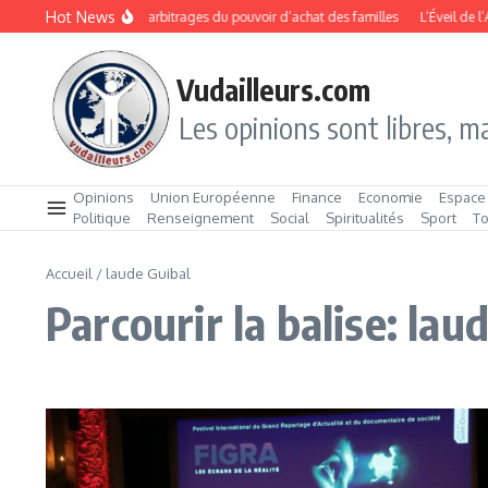
Aller au contenu
Hot News
Rentrée 2026 : les arbitrages du pouvoir d’achat des familles
L’Éveil de l’
Vudailleurs.com
Les opinions sont libres, ma
Opinions
Union Européenne
Finance
Economie
Espace
Politique
Renseignement
Social
Spiritualités
Sport
T
Accueil
/
laude Guibal
Parcourir la balise: lau