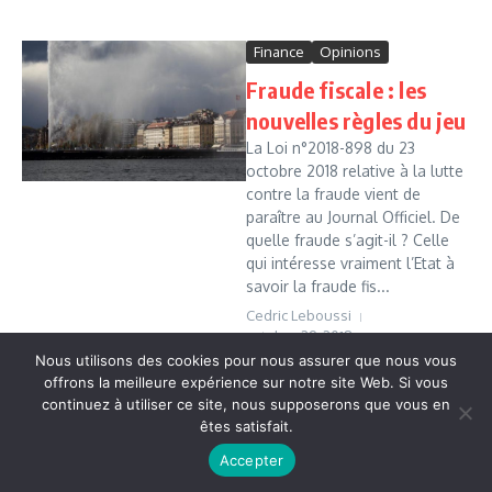
Finance
Opinions
Fraude fiscale : les
nouvelles règles du jeu
La Loi n°2018-898 du 23
octobre 2018 relative à la lutte
contre la fraude vient de
paraître au Journal Officiel. De
quelle fraude s’agit-il ? Celle
qui intéresse vraiment l’Etat à
savoir la fraude fis...
Cedric Leboussi
octobre 29, 2018
Nous utilisons des cookies pour nous assurer que nous vous
Read More
offrons la meilleure expérience sur notre site Web. Si vous
continuez à utiliser ce site, nous supposerons que vous en
êtes satisfait.
Copyright © 2026 Vudailleurs.com | Réalisé par
Magazine
Accepter
d'actualités X