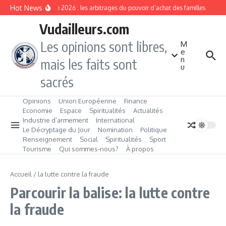
Aller au contenu
Hot News
Rentrée 2026 : les arbitrages du pouvoir d’achat des familles
L’Év
Vudailleurs.com
Les opinions sont libres,
M
e
n
mais les faits sont
u
sacrés
Opinions
Union Européenne
Finance
Economie
Espace
Spiritualités
Actualités
Industrie d’armement
International
Le Décryptage du Jour
Nomination
Politique
Renseignement
Social
Spiritualités
Sport
Tourisme
Qui sommes‑nous?
À propos
Accueil
/
la lutte contre la fraude
Parcourir la balise: la lutte contre
la fraude