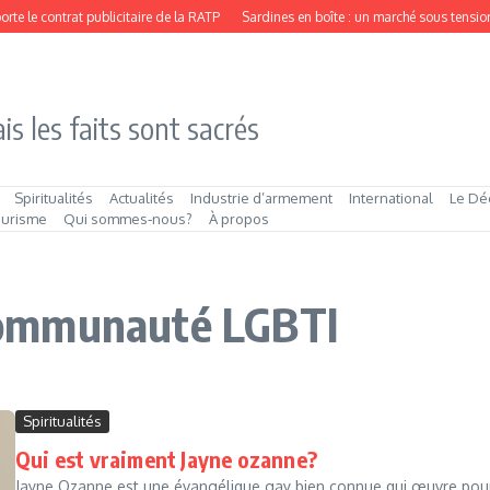
e le contrat publicitaire de la RATP
Sardines en boîte : un marché sous tension
is les faits sont sacrés
Spiritualités
Actualités
Industrie d’armement
International
Le Dé
ourisme
Qui sommes‑nous?
À propos
a communauté LGBTI
Spiritualités
Qui est vraiment Jayne ozanne?
Jayne Ozanne est une évangélique gay bien connue qui œuvre pour 