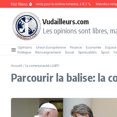
Aller au contenu
Hot News
Le chômage augmente pour le sixième trimestre, à 8,3 %
Metrobus remport
Vudailleurs.com
Les opinions sont libres, ma
Opinions
Union Européenne
Finance
Economie
Espace
Politique
Renseignement
Social
Spiritualités
Sport
T
Accueil
/
la communauté LGBTI
Parcourir la balise: l