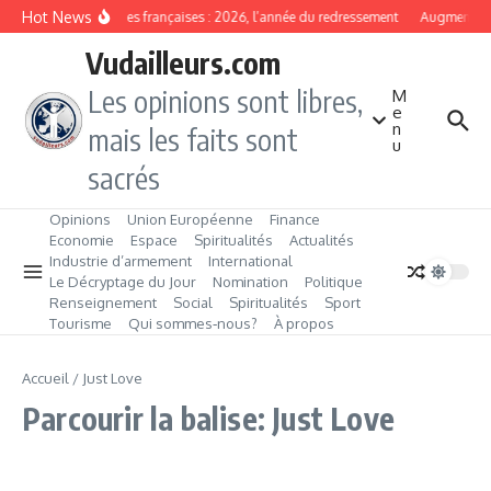
Aller au contenu
Hot News
Banques françaises : 2026, l’année du redressement
Augmentatio
Vudailleurs.com
Les opinions sont libres,
M
e
n
mais les faits sont
u
sacrés
Opinions
Union Européenne
Finance
Economie
Espace
Spiritualités
Actualités
Industrie d’armement
International
Le Décryptage du Jour
Nomination
Politique
Renseignement
Social
Spiritualités
Sport
Tourisme
Qui sommes‑nous?
À propos
Accueil
/
Just Love
Parcourir la balise: Just Love