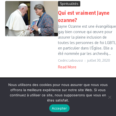
Spiritualités
Qui est vraiment Jayne
ozanne?
Jayne Ozanne est une évangélique
gay bien connue qui œuvre pour
assurer la pleine inclusion de
toutes les personnes de foi LGBTI,
en particulier dans l’Église. Elle a
été nommée par les archevêq...
Cedric Leboussi
juillet 30, 2020
Read More
Nous utilisons des cookies pour nous assurer que nous vous
Copyright © 2026 Vudailleurs.com | Réalisé par
Magazine
offrons la meilleure expérience sur notre site Web. Si vous
d'actualités X
continuez à utiliser ce site, nous supposerons que vous en
êtes satisfait.
Accepter