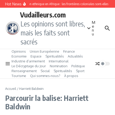
Aller au contenu
Hot News
Division ethnique en Afrique : les frontières coloniales sont‑elles c
Vudailleurs.com
Les opinions sont libres,
M
e
n
mais les faits sont
u
sacrés
Opinions
Union Européenne
Finance
Economie
Espace
Spiritualités
Actualités
Industrie d’armement
International
Le Décryptage du Jour
Nomination
Politique
Renseignement
Social
Spiritualités
Sport
Tourisme
Qui sommes‑nous?
À propos
Accueil
/
Harriett Baldwin
Parcourir la balise: Harriett
Baldwin