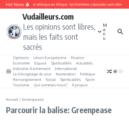
Aller au contenu
Hot News
Division ethnique en Afrique : les frontières coloniales sont‑elles c
Vudailleurs.com
Les opinions sont libres,
M
e
n
mais les faits sont
u
sacrés
Opinions
Union Européenne
Finance
Economie
Espace
Spiritualités
Actualités
Industrie d’armement
International
Le Décryptage du Jour
Nomination
Politique
Renseignement
Social
Spiritualités
Sport
Tourisme
Qui sommes‑nous?
À propos
Accueil
/
Greenpease
Parcourir la balise: Greenpease