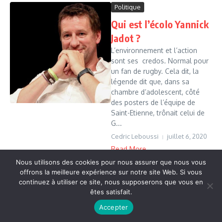
Politique
Qui est l’écolo Yannick
Jadot ?
L’environnement et l’action
sont ses credos. Normal pour
un fan de rugby. Cela dit, la
légende dit que, dans sa
chambre d’adolescent, côté
des posters de l’équipe de
Saint-Etienne, trônait celui de
G...
Cedric Leboussi
juillet 6, 2020
Read More
Nous utilisons des cookies pour nous assurer que nous vous
offrons la meilleure expérience sur notre site Web. Si vous
continuez à utiliser ce site, nous supposerons que vous en
Copyright © 2026 Vudailleurs.com | Réalisé par
Magazine
êtes satisfait.
d'actualités X
Accepter