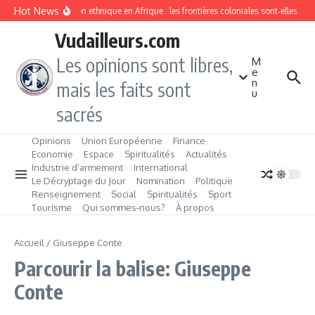
Aller au contenu
Hot News
Division ethnique en Afrique : les frontières coloniales sont‑elles c
Vudailleurs.com
Les opinions sont libres,
M
e
n
mais les faits sont
u
sacrés
Opinions
Union Européenne
Finance
Economie
Espace
Spiritualités
Actualités
Industrie d’armement
International
Le Décryptage du Jour
Nomination
Politique
Renseignement
Social
Spiritualités
Sport
Tourisme
Qui sommes‑nous?
À propos
Accueil
/
Giuseppe Conte
Parcourir la balise: Giuseppe
Conte