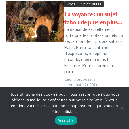
Social
Spiritualités
La voyance : un sujet
tabou de plus en plus…
La demande est tellement
forte que les professionnels du
secteur ont leur propre salon à
Paris. Parmi la centaine
d’exposants, Joséphine
Lalande, médium dans le
Finistère. Pour sa première
parti...
Cedric Leboussi
septembre 21, 2021
Read More
Nous utilisons des cookies pour nous assurer que nous vous
offrons la meilleure expérience sur notre site Web. Si vous
continuez à utiliser ce site, nous supposerons que vous en
êtes satisfait.
Copyright © 2026 Vudailleurs.com | Réalisé par
Magazine
d'actualités X
Accepter