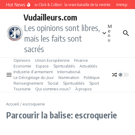
Aller au contenu
Hot News
Drive ou Click & Collect : la vraie bataille de la rentrée
Immigration 
Vudailleurs.com
Les opinions sont libres,
M
e
n
mais les faits sont
u
sacrés
Opinions
Union Européenne
Finance
Economie
Espace
Spiritualités
Actualités
Industrie d’armement
International
Le Décryptage du Jour
Nomination
Politique
Renseignement
Social
Spiritualités
Sport
Tourisme
Qui sommes‑nous?
À propos
Accueil
/
escroquerie
Parcourir la balise: escroquerie