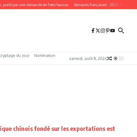
, porté par une demande en forte hausse
Banques françaises : 2026, l’année du
cryptage du Jour
Nomination
samedi, août 8, 2026
ique chinois fondé sur les exportations est