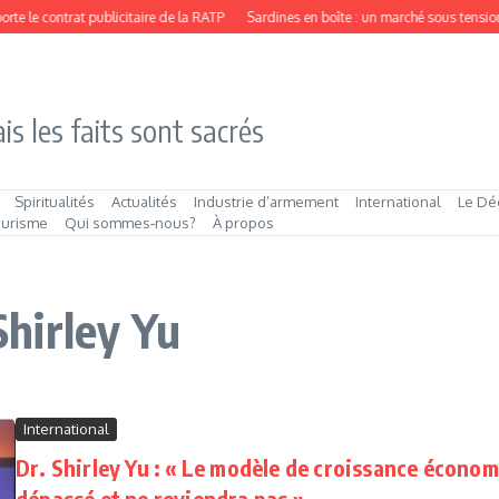
e le contrat publicitaire de la RATP
Sardines en boîte : un marché sous tension
is les faits sont sacrés
Spiritualités
Actualités
Industrie d’armement
International
Le Dé
ourisme
Qui sommes‑nous?
À propos
Shirley Yu
International
Dr. Shirley Yu : « Le modèle de croissance économ
dépassé et ne reviendra pas »