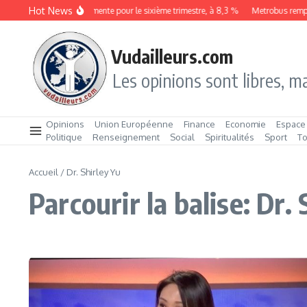
Aller au contenu
Hot News
Le chômage augmente pour le sixième trimestre, à 8,3 %
Metrobus remport
Vudailleurs.com
Les opinions sont libres, ma
Opinions
Union Européenne
Finance
Economie
Espace
Politique
Renseignement
Social
Spiritualités
Sport
T
Accueil
/
Dr. Shirley Yu
Parcourir la balise: Dr. 