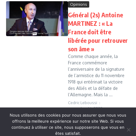
Opinions
Général (2s) Antoine
MARTINEZ : « La
France doit être
libérée pour retrouver
son âme »
Comme chaque année, la
France commémore
l’anniversaire de la signature
de l’armistice du 11 novembre
1918 qui entérinait la victoire
des Alliés et la défaite de
l’Allemagne. Mais la ...
Cedric Leboussi
novembre 16, 2020
Nous utilisons des cookies pour nous assurer que nous vous
Read More
offrons la meilleure expérience sur notre site Web. Si vous
continuez à utiliser ce site, nous supposerons que vous en
êtes satisfait.