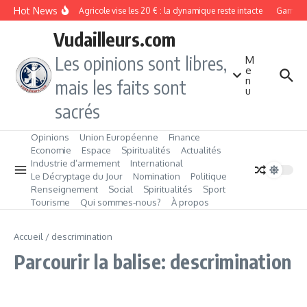
Aller au contenu
Hot News
Crédit Agricole vise les 20 € : la dynamique reste intacte
Gambie :
Vudailleurs.com
Les opinions sont libres,
M
e
n
mais les faits sont
u
sacrés
Opinions
Union Européenne
Finance
Economie
Espace
Spiritualités
Actualités
Industrie d’armement
International
Le Décryptage du Jour
Nomination
Politique
Renseignement
Social
Spiritualités
Sport
Tourisme
Qui sommes‑nous?
À propos
Accueil
/
descrimination
Parcourir la balise: descrimination