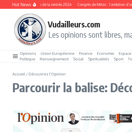
Aller au contenu
Hot News
Les produits stars de la rentrée 2026
Congrès de Mitzic : l’ambition d’un
Vudailleurs.com
Les opinions sont libres, ma
Opinions
Union Européenne
Finance
Economie
Espace
Politique
Renseignement
Social
Spiritualités
Sport
T
Accueil
/
Découvrez l'Opinion
Parcourir la balise: Dé