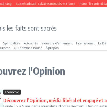
ité Fang
Laïcité radicale : calvaires menacés en France
Rome : le cardinal Bal
is les faits sont sacrés
Spiritualités
Actualités
Industrie d’armement
International
Le Dé
ourisme
Qui sommes‑nous?
À propos
couvrez l'Opinion
Economie
Découvrez l’Opinion, média libéral et engagé et accédez 
Fondé il y a 5 ans par le journaliste Nicolas Beytout, l’Opinion est