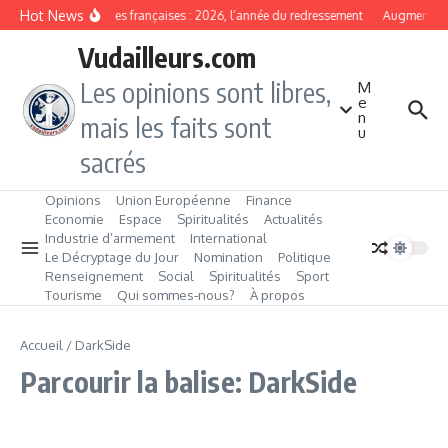
Aller au contenu
Hot News
Banques françaises : 2026, l’année du redressement
Augmentation
Vudailleurs.com
Les opinions sont libres,
M
e
n
mais les faits sont
u
sacrés
Opinions
Union Européenne
Finance
Economie
Espace
Spiritualités
Actualités
Industrie d’armement
International
Le Décryptage du Jour
Nomination
Politique
Renseignement
Social
Spiritualités
Sport
Tourisme
Qui sommes‑nous?
À propos
Accueil
/
DarkSide
Parcourir la balise: DarkSide