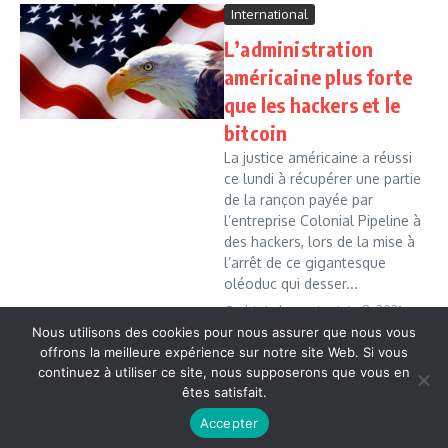
International
L’administration
américaine plus forte
que les hackers et le
bitcoin
La justice américaine a réussi
ce lundi à récupérer une partie
de la rançon payée par
l’entreprise Colonial Pipeline à
des hackers, lors de la mise à
l’arrêt de ce gigantesque
oléoduc qui desser...
Cedric Leboussi
juin 8, 2021
Nous utilisons des cookies pour nous assurer que nous vous
Read More
offrons la meilleure expérience sur notre site Web. Si vous
continuez à utiliser ce site, nous supposerons que vous en
êtes satisfait.
Copyright © 2026 Vudailleurs.com | Réalisé par
Magazine
Accepter
d'actualités X