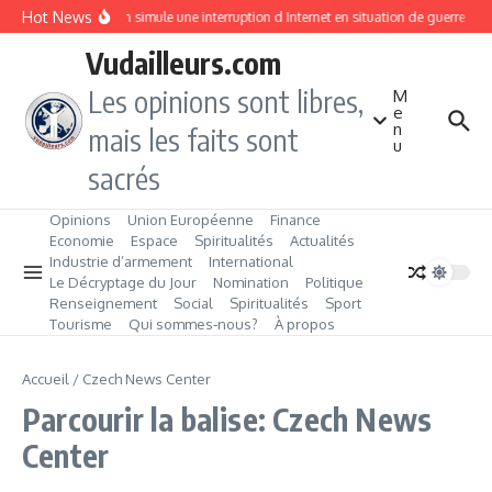
Aller au contenu
Hot News
Taiwan simule une interruption d Internet en situation de guerre
Vudailleurs.com
Les opinions sont libres,
M
e
n
mais les faits sont
u
sacrés
Opinions
Union Européenne
Finance
Economie
Espace
Spiritualités
Actualités
Industrie d’armement
International
Le Décryptage du Jour
Nomination
Politique
Renseignement
Social
Spiritualités
Sport
Tourisme
Qui sommes‑nous?
À propos
Accueil
/
Czech News Center
Parcourir la balise: Czech News
Center