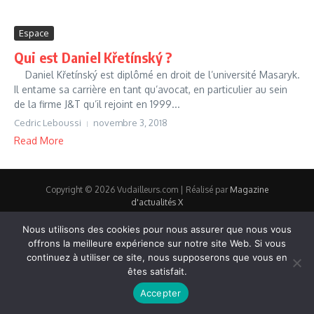
Espace
Qui est Daniel Křetínský ?
Daniel Křetínský est diplômé en droit de l’université Masaryk.
Il entame sa carrière en tant qu’avocat, en particulier au sein
de la firme J&T qu’il rejoint en 1999...
Cedric Leboussi
novembre 3, 2018
Read More
Copyright © 2026 Vudailleurs.com | Réalisé par
Magazine
d'actualités X
Nous utilisons des cookies pour nous assurer que nous vous
offrons la meilleure expérience sur notre site Web. Si vous
continuez à utiliser ce site, nous supposerons que vous en
êtes satisfait.
Accepter