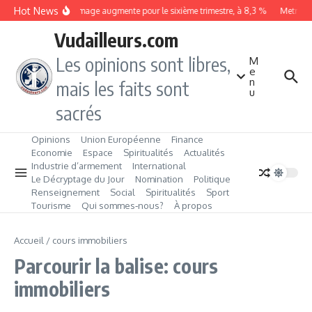
Aller au contenu
Hot News
Le chômage augmente pour le sixième trimestre, à 8,3 %
Metrobus
Vudailleurs.com
Les opinions sont libres,
M
e
n
mais les faits sont
u
sacrés
Opinions
Union Européenne
Finance
Economie
Espace
Spiritualités
Actualités
Industrie d’armement
International
Le Décryptage du Jour
Nomination
Politique
Renseignement
Social
Spiritualités
Sport
Tourisme
Qui sommes‑nous?
À propos
Accueil
/
cours immobiliers
Parcourir la balise: cours
immobiliers