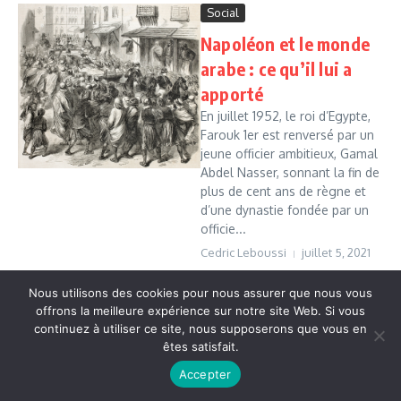
Social
Napoléon et le monde
arabe : ce qu’il lui a
apporté
En juillet 1952, le roi d’Egypte,
Farouk 1er est renversé par un
jeune officier ambitieux, Gamal
Abdel Nasser, sonnant la fin de
plus de cent ans de règne et
d’une dynastie fondée par un
officie...
Cedric Leboussi
juillet 5, 2021
Read More
Nous utilisons des cookies pour nous assurer que nous vous
offrons la meilleure expérience sur notre site Web. Si vous
continuez à utiliser ce site, nous supposerons que vous en
Copyright © 2026 Vudailleurs.com | Réalisé par
Magazine
êtes satisfait.
d'actualités X
Accepter