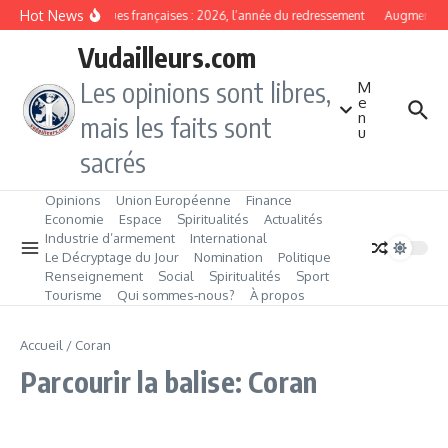
Aller au contenu
Hot News
Banques françaises : 2026, l’année du redressement
Augmentatio
Vudailleurs.com
Les opinions sont libres,
M
e
n
mais les faits sont
u
sacrés
Opinions
Union Européenne
Finance
Economie
Espace
Spiritualités
Actualités
Industrie d’armement
International
Le Décryptage du Jour
Nomination
Politique
Renseignement
Social
Spiritualités
Sport
Tourisme
Qui sommes‑nous?
À propos
Accueil
/
Coran
Parcourir la balise: Coran