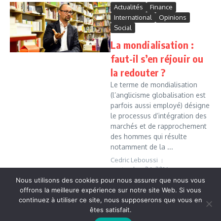
Actualités
Finance
International
Opinions
Social
La mondialisation :
faut-il s’en réjouir ou
la redouter ?
Le terme de mondialisation
(l’anglicisme globalisation est
parfois aussi employé) désigne
le processus d’intégration des
marchés et de rapprochement
des hommes qui résulte
notamment de la ...
Cedric Leboussi
septembre 24, 2016
Nous utilisons des cookies pour nous assurer que nous vous
Read More
offrons la meilleure expérience sur notre site Web. Si vous
continuez à utiliser ce site, nous supposerons que vous en
êtes satisfait.
Copyright © 2026 Vudailleurs.com | Réalisé par
Magazine