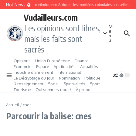
Aller au contenu
Hot News
Division ethnique en Afrique : les frontières coloniales sont‑elles c
Vudailleurs.com
Les opinions sont libres,
M
e
n
mais les faits sont
u
sacrés
Opinions
Union Européenne
Finance
Economie
Espace
Spiritualités
Actualités
Industrie d’armement
International
Le Décryptage du Jour
Nomination
Politique
Renseignement
Social
Spiritualités
Sport
Tourisme
Qui sommes‑nous?
À propos
Accueil
/
cnes
Parcourir la balise: cnes