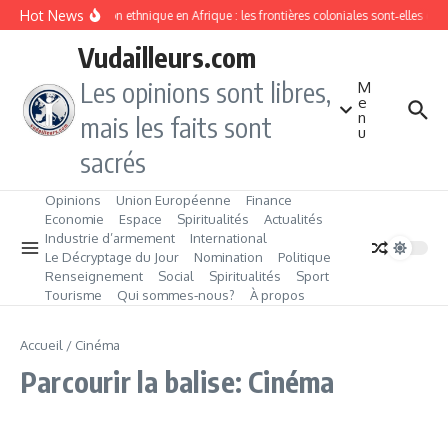
Aller au contenu
Hot News
Division ethnique en Afrique : les frontières coloniales sont‑elles c
Vudailleurs.com
Les opinions sont libres,
M
e
n
mais les faits sont
u
sacrés
Opinions
Union Européenne
Finance
Economie
Espace
Spiritualités
Actualités
Industrie d’armement
International
Le Décryptage du Jour
Nomination
Politique
Renseignement
Social
Spiritualités
Sport
Tourisme
Qui sommes‑nous?
À propos
Accueil
/
Cinéma
Parcourir la balise: Cinéma