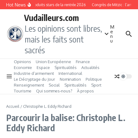
Aller au contenu
Hot News
Les produits stars de la rentrée 2026
Congrès de Mitzic : l’ambit
Vudailleurs.com
Les opinions sont libres,
M
e
n
mais les faits sont
u
sacrés
Opinions
Union Européenne
Finance
Economie
Espace
Spiritualités
Actualités
Industrie d’armement
International
Le Décryptage du Jour
Nomination
Politique
Renseignement
Social
Spiritualités
Sport
Tourisme
Qui sommes‑nous?
À propos
Accueil
/
Christophe L. Eddy Richard
Parcourir la balise: Christophe L.
Eddy Richard