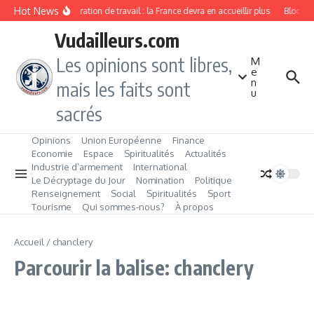
Aller au contenu
Hot News
Immigration de travail : la France devra en accueillir plus
Blockcha
Vudailleurs.com
Les opinions sont libres,
M
e
n
mais les faits sont
u
sacrés
Opinions
Union Européenne
Finance
Economie
Espace
Spiritualités
Actualités
Industrie d’armement
International
Le Décryptage du Jour
Nomination
Politique
Renseignement
Social
Spiritualités
Sport
Tourisme
Qui sommes‑nous?
À propos
Accueil
/
chanclery
Parcourir la balise: chanclery