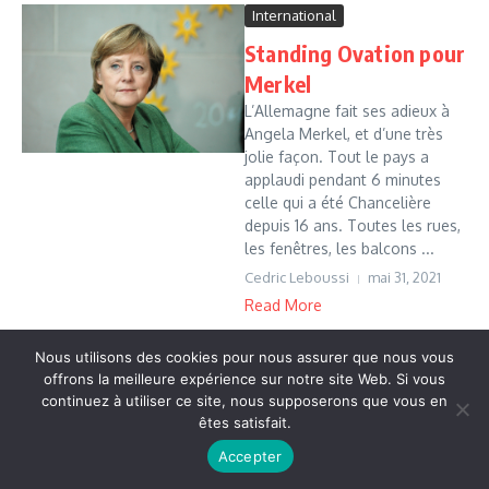
International
Standing Ovation pour
Merkel
L’Allemagne fait ses adieux à
Angela Merkel, et d’une très
jolie façon. Tout le pays a
applaudi pendant 6 minutes
celle qui a été Chancelière
depuis 16 ans. Toutes les rues,
les fenêtres, les balcons ...
Cedric Leboussi
mai 31, 2021
Read More
Nous utilisons des cookies pour nous assurer que nous vous
offrons la meilleure expérience sur notre site Web. Si vous
Copyright © 2026 Vudailleurs.com | Réalisé par
Magazine
continuez à utiliser ce site, nous supposerons que vous en
d'actualités X
êtes satisfait.
Accepter