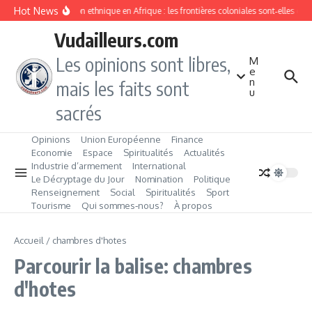
Aller au contenu
Hot News
Division ethnique en Afrique : les frontières coloniales sont‑elles c
Vudailleurs.com
Les opinions sont libres,
M
e
n
mais les faits sont
u
sacrés
Opinions
Union Européenne
Finance
Economie
Espace
Spiritualités
Actualités
Industrie d’armement
International
Le Décryptage du Jour
Nomination
Politique
Renseignement
Social
Spiritualités
Sport
Tourisme
Qui sommes‑nous?
À propos
Accueil
/
chambres d'hotes
Parcourir la balise: chambres
d'hotes