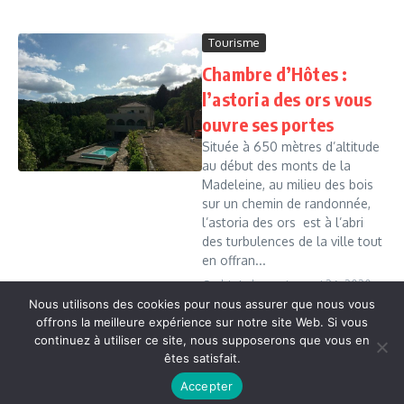
Tourisme
Chambre d’Hôtes :
l’astoria des ors vous
ouvre ses portes
Située à 650 mètres d’altitude
au début des monts de la
Madeleine, au milieu des bois
sur un chemin de randonnée,
l’astoria des ors est à l’abri
des turbulences de la ville tout
en offran...
Cedric Leboussi
mai 26, 2020
Nous utilisons des cookies pour nous assurer que nous vous
Read More
offrons la meilleure expérience sur notre site Web. Si vous
continuez à utiliser ce site, nous supposerons que vous en
êtes satisfait.
Copyright © 2026 Vudailleurs.com | Réalisé par
Magazine
Accepter
d'actualités X