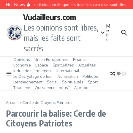
Aller au contenu
Hot News
Division ethnique en Afrique : les frontières coloniales sont‑elles c
Vudailleurs.com
Les opinions sont libres,
M
e
n
mais les faits sont
u
sacrés
Opinions
Union Européenne
Finance
Economie
Espace
Spiritualités
Actualités
Industrie d’armement
International
Le Décryptage du Jour
Nomination
Politique
Renseignement
Social
Spiritualités
Sport
Tourisme
Qui sommes‑nous?
À propos
Accueil
/
Cercle de Citoyens Patriotes
Parcourir la balise: Cercle de
Citoyens Patriotes