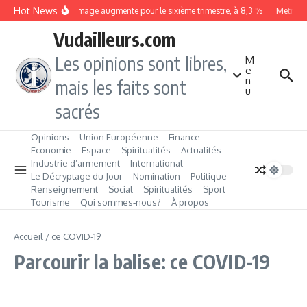
Aller au contenu
Hot News
Le chômage augmente pour le sixième trimestre, à 8,3 %
Metrobus
Vudailleurs.com
Les opinions sont libres,
M
e
n
mais les faits sont
u
sacrés
Opinions
Union Européenne
Finance
Economie
Espace
Spiritualités
Actualités
Industrie d’armement
International
Le Décryptage du Jour
Nomination
Politique
Renseignement
Social
Spiritualités
Sport
Tourisme
Qui sommes‑nous?
À propos
Accueil
/
ce COVID-19
Parcourir la balise: ce COVID-19