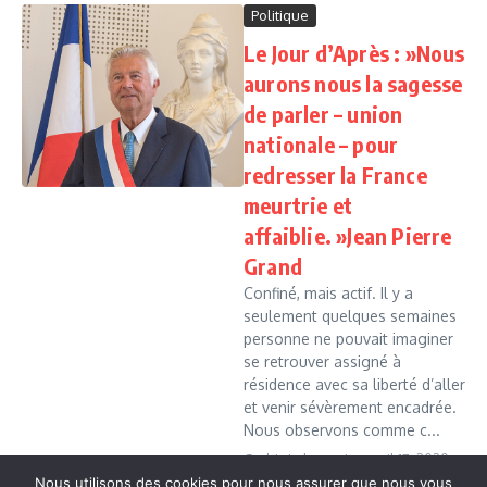
Politique
Le Jour d’Après : »Nous
aurons nous la sagesse
de parler – union
nationale – pour
redresser la France
meurtrie et
affaiblie. »Jean Pierre
Grand
Confiné, mais actif. Il y a
seulement quelques semaines
personne ne pouvait imaginer
se retrouver assigné à
résidence avec sa liberté d’aller
et venir sévèrement encadrée.
Nous observons comme c...
Cedric Leboussi
avril 17, 2020
Nous utilisons des cookies pour nous assurer que nous vous
Read More