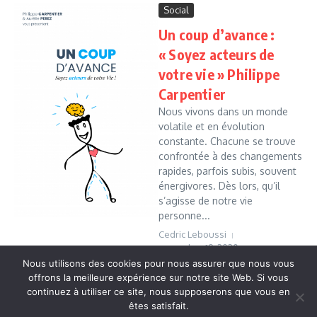
Social
Un coup d’avance :
« Soyez acteurs de
votre vie » Philippe
Carpentier
Nous vivons dans un monde
volatile et en évolution
constante. Chacune se trouve
confrontée à des changements
rapides, parfois subis, souvent
énergivores. Dès lors, qu’il
s’agisse de notre vie
personne...
Cedric Leboussi
novembre 19, 2020
Nous utilisons des cookies pour nous assurer que nous vous
Read More
offrons la meilleure expérience sur notre site Web. Si vous
continuez à utiliser ce site, nous supposerons que vous en
êtes satisfait.
Copyright © 2026 Vudailleurs.com | Réalisé par
Magazine