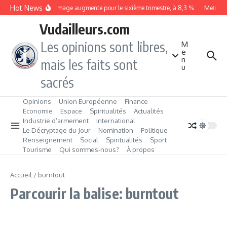
Aller au contenu
Hot News
Le chômage augmente pour le sixième trimestre, à 8,3 %
Metrobus
Vudailleurs.com
Les opinions sont libres,
M
e
n
mais les faits sont
u
sacrés
Opinions
Union Européenne
Finance
Economie
Espace
Spiritualités
Actualités
Industrie d’armement
International
Le Décryptage du Jour
Nomination
Politique
Renseignement
Social
Spiritualités
Sport
Tourisme
Qui sommes‑nous?
À propos
Accueil
/
burntout
Parcourir la balise: burntout