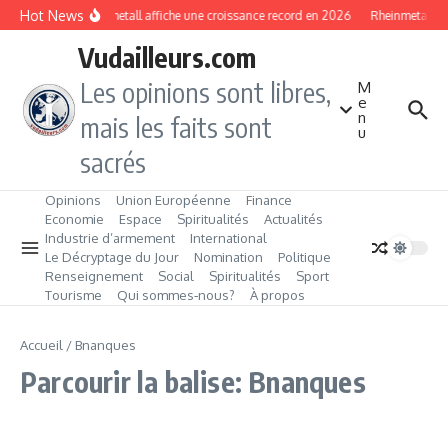
Aller au contenu
Hot News
Rheinmetall affiche une croissance record en 2026
Rheinmetall G
Vudailleurs.com
Les opinions sont libres,
M
e
n
mais les faits sont
u
sacrés
Opinions
Union Européenne
Finance
Economie
Espace
Spiritualités
Actualités
Industrie d’armement
International
Le Décryptage du Jour
Nomination
Politique
Renseignement
Social
Spiritualités
Sport
Tourisme
Qui sommes‑nous?
À propos
Accueil
/
Bnanques
Parcourir la balise: Bnanques