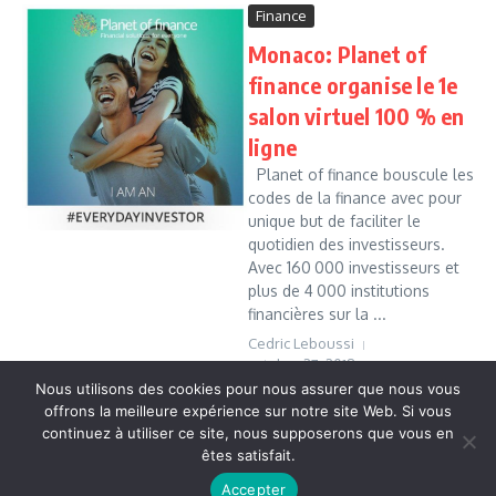
Finance
Monaco: Planet of
finance organise le 1e
salon virtuel 100 % en
ligne
Planet of finance bouscule les
codes de la finance avec pour
unique but de faciliter le
quotidien des investisseurs.
Avec 160 000 investisseurs et
plus de 4 000 institutions
financières sur la ...
Cedric Leboussi
octobre 27, 2018
Nous utilisons des cookies pour nous assurer que nous vous
Read More
offrons la meilleure expérience sur notre site Web. Si vous
continuez à utiliser ce site, nous supposerons que vous en
êtes satisfait.
Copyright © 2026 Vudailleurs.com | Réalisé par
Magazine
Accepter
d'actualités X