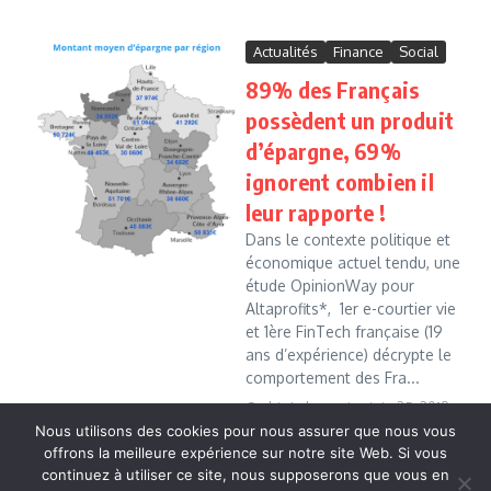
Actualités
Finance
Social
89% des Français
possèdent un produit
d’épargne, 69%
ignorent combien il
leur rapporte !
Dans le contexte politique et
économique actuel tendu, une
étude OpinionWay pour
Altaprofits*, 1er e-courtier vie
et 1ère FinTech française (19
ans d’expérience) décrypte le
comportement des Fra...
Cedric Leboussi
juin 25, 2019
Nous utilisons des cookies pour nous assurer que nous vous
Read More
offrons la meilleure expérience sur notre site Web. Si vous
continuez à utiliser ce site, nous supposerons que vous en