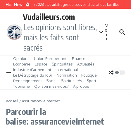
Aller au contenu
Hot News
Rentrée 2026 : les arbitrages du pouvoir d’achat des familles
L’É
Vudailleurs.com
Les opinions sont libres,
M
e
n
mais les faits sont
u
sacrés
Opinions
Union Européenne
Finance
Economie
Espace
Spiritualités
Actualités
Industrie d’armement
International
Le Décryptage du Jour
Nomination
Politique
Renseignement
Social
Spiritualités
Sport
Tourisme
Qui sommes‑nous?
À propos
Accueil
/
assurancevieInternet
Parcourir la
balise: assurancevieInternet