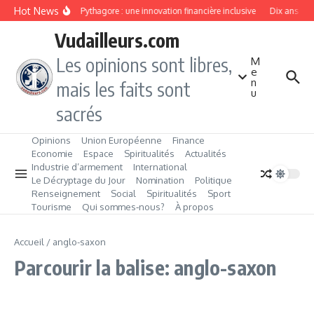
Aller au contenu
Hot News
Projet Pythagore : une innovation financière inclusive
Dix ans de 
Vudailleurs.com
Les opinions sont libres,
M
e
n
mais les faits sont
u
sacrés
Opinions
Union Européenne
Finance
Economie
Espace
Spiritualités
Actualités
Industrie d’armement
International
Le Décryptage du Jour
Nomination
Politique
Renseignement
Social
Spiritualités
Sport
Tourisme
Qui sommes‑nous?
À propos
Accueil
/
anglo-saxon
Parcourir la balise: anglo-saxon