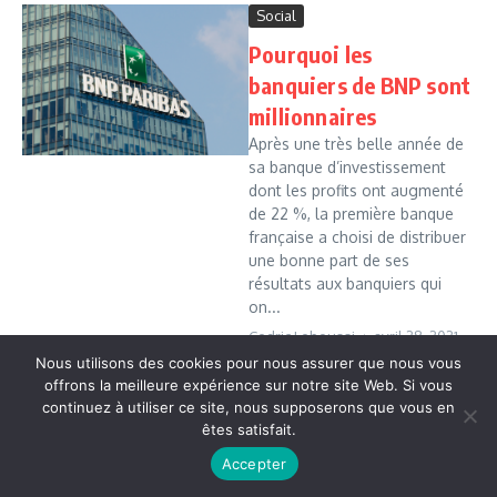
Social
Pourquoi les
banquiers de BNP sont
millionnaires
Après une très belle année de
sa banque d’investissement
dont les profits ont augmenté
de 22 %, la première banque
française a choisi de distribuer
une bonne part de ses
résultats aux banquiers qui
on...
Cedric Leboussi
avril 28, 2021
Nous utilisons des cookies pour nous assurer que nous vous
Read More
offrons la meilleure expérience sur notre site Web. Si vous
continuez à utiliser ce site, nous supposerons que vous en
êtes satisfait.
Copyright © 2026 Vudailleurs.com | Réalisé par
Magazine
d'actualités X
Accepter