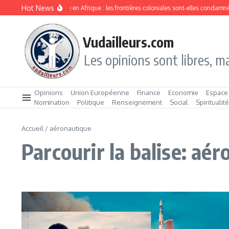
Aller au contenu
Hot News
Division ethnique en Afrique : les frontières coloniales sont‑elles condamnée
Vudailleurs.com
Les opinions sont libres, ma
Opinions
Union Européenne
Finance
Economie
Espace
Nomination
Politique
Renseignement
Social
Spiritualit
Accueil
/
aéronautique
Parcourir la balise: aé