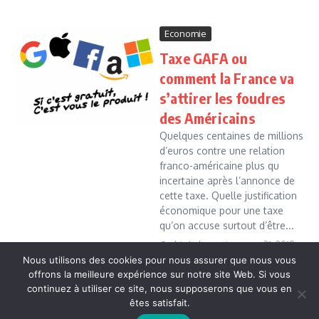
Economie
Taxe GAFA ou
comment la France va
s’attirer les foudres
des Américains
Quelques centaines de millions
d’euros contre une relation
franco-américaine plus qu
incertaine après l’annonce de
cette taxe. Quelle justification
économique pour une taxe
qu’on accuse surtout d’être...
Cedric Leboussi
mars 21, 2019
Nous utilisons des cookies pour nous assurer que nous vous
Read More
offrons la meilleure expérience sur notre site Web. Si vous
continuez à utiliser ce site, nous supposerons que vous en
êtes satisfait.
Copyright © 2026 Vudailleurs.com | Réalisé par
Magazine