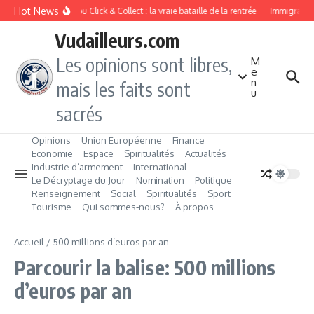
Aller au contenu
Hot News
Drive ou Click & Collect : la vraie bataille de la rentrée
Immigration 
Vudailleurs.com
Les opinions sont libres,
M
e
n
mais les faits sont
u
sacrés
Opinions
Union Européenne
Finance
Economie
Espace
Spiritualités
Actualités
Industrie d’armement
International
Le Décryptage du Jour
Nomination
Politique
Renseignement
Social
Spiritualités
Sport
Tourisme
Qui sommes‑nous?
À propos
Accueil
/
500 millions d’euros par an
Parcourir la balise: 500 millions
d’euros par an