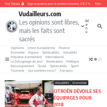
Aller au contenu
Hot News
Le chômage augmente pour le sixième trimestre, à 8,3 %
Metrobus r
Vudailleurs.com
Les opinions sont libres,
M
e
n
mais les faits sont
u
sacrés
Opinions
Union Européenne
Finance
Economie
Espace
Spiritualités
Actualités
Industrie d’armement
International
Le Décryptage du Jour
Nomination
Politique
Renseignement
Social
Spiritualités
Sport
Tourisme
Qui sommes‑nous?
À propos
Actualités
Economie
CITROËN DÉVOILE SES
ÉQUIPAGES POUR
2018